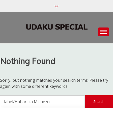
Skip
to
content
Habari za Udaku, Michezo na Siasa
UDAKU SPECIAL
Nothing Found
Sorry, but nothing matched your search terms. Please try
again with some different keywords.
Search
for: